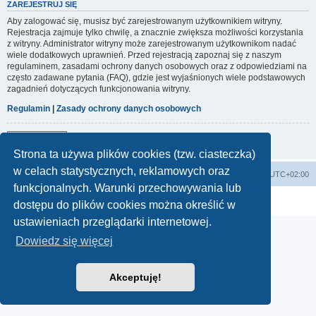
ZAREJESTRUJ SIĘ
Aby zalogować się, musisz być zarejestrowanym użytkownikiem witryny.
Rejestracja zajmuje tylko chwilę, a znacznie zwiększa możliwości korzystania
z witryny. Administrator witryny może zarejestrowanym użytkownikom nadać
wiele dodatkowych uprawnień. Przed rejestracją zapoznaj się z naszym
regulaminem, zasadami ochrony danych osobowych oraz z odpowiedziami na
często zadawane pytania (FAQ), gdzie jest wyjaśnionych wiele podstawowych
zagadnień dotyczących funkcjonowania witryny.
Regulamin
|
Zasady ochrony danych osobowych
Zarejestruj się
Strona ta używa plików cookies (tzw. ciasteczka)
w celach statystycznych, reklamowych oraz
Start
Usuń ciasteczka witryny
Strefa czasowa
UTC+02:00
funkcjonalnych. Warunki przechowywania lub
Technologię dostarcza
phpBB
® Forum Software © phpBB Limited
dostępu do plików cookies można określić w
Polski pakiet językowy dostarcza
phpBB.pl
ustawieniach przeglądarki internetowej.
Dowiedz się więcej
Akceptuję!