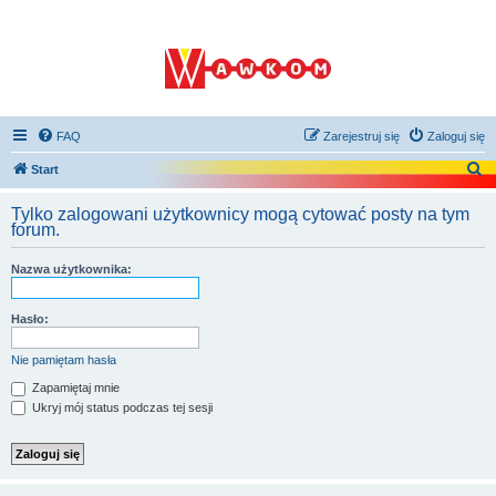
FAQ
Zarejestruj się
Zaloguj się
S
Start
z
Tylko zalogowani użytkownicy mogą cytować posty na tym
u
forum.
k
Nazwa użytkownika:
a
j
Hasło:
Nie pamiętam hasła
Zapamiętaj mnie
Ukryj mój status podczas tej sesji