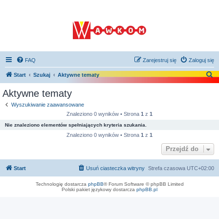
FAQ
Zarejestruj się
Zaloguj się
S
Start
Szukaj
Aktywne tematy
z
Aktywne tematy
u
Wyszukiwanie zaawansowane
k
Znaleziono 0 wyników • Strona
1
z
1
a
Nie znaleziono elementów spełniających kryteria szukania.
j
Znaleziono 0 wyników • Strona
1
z
1
Przejdź do
Start
Usuń ciasteczka witryny
Strefa czasowa
UTC+02:00
Technologię dostarcza
phpBB
® Forum Software © phpBB Limited
Polski pakiet językowy dostarcza
phpBB.pl