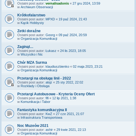
Ostatni post autor:
vernalisadonis
«
27 gru 2024, 13:59
w
Archiwum Obserwacji
Krótkofalarstwo
Ostatni post autor:
MPXD
«
19 paź 2024, 21:43
w
Kącik Hobbysty
Zetki doraźne
Ostatni post autor:
Georg
«
09 paź 2024, 20:59
w
Organizacja Komunikacji
Zaginął…
Ostatni post autor:
Łukasz
«
24 lis 2023, 18:05
w
Wszystko i Nic
Chór MZA Surma
Ostatni post autor:
klaudiuszbienko
«
02 maja 2023, 23:21
w
Organizacja Komunikacji
Przetargi na obsługę linii - 2022
Ostatni post autor:
alojz
«
25 sty 2022, 22:02
w
Rozkłady i Obsługa
Przetargi Autobusowe - Kryteria Oceny Ofert
Ostatni post autor:
fifi
«
12 lip 2021, 1:38
w
Komunikacja i Tabor
Fantastyka komunikacyjna II
Ostatni post autor:
KwZ
«
27 cze 2021, 21:07
w
Infrastruktura Transportowa
Noc Muzeów 2021
Ostatni post autor:
ashir
«
29 kwie 2021, 22:13
w
Organizacja Komunikacji