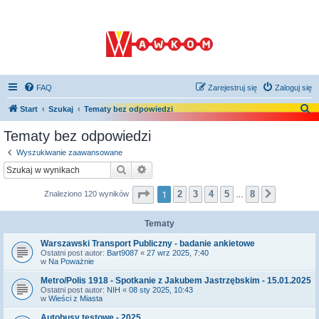
FAQ
Zarejestruj się
Zaloguj się
S
Start
Szukaj
Tematy bez odpowiedzi
z
Tematy bez odpowiedzi
u
Wyszukiwanie zaawansowane
k
Szukaj
Wyszukiwanie zaawansowane
a
Strona
1
z
8
1
2
3
4
5
8
Znaleziono 120 wyników
Następna
j
…
Tematy
Warszawski Transport Publiczny - badanie ankietowe
Ostatni post autor:
Bart9087
«
27 wrz 2025, 7:40
w
Na Poważnie
Metro/Polis 1918 - Spotkanie z Jakubem Jastrzębskim - 15.01.2025
Ostatni post autor:
NIH
«
08 sty 2025, 10:43
w
Wieści z Miasta
Autobusy testowe - 2025