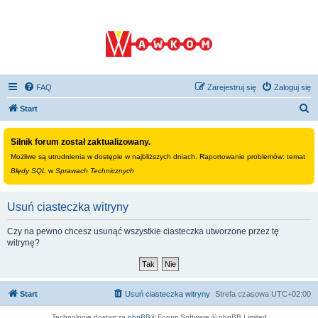
FAQ
Zarejestruj się
Zaloguj się
S
Start
z
Silnik forum został zaktualizowany.
u
Możliwe są utrudnienia w dostępie w najbliższych dniach. Raportowanie problemów: temat
k
Błędy SQL
w
Sprawach Technicznych
a
j
Usuń ciasteczka witryny
Czy na pewno chcesz usunąć wszystkie ciasteczka utworzone przez tę
witrynę?
Start
Usuń ciasteczka witryny
Strefa czasowa
UTC+02:00
Technologię dostarcza
phpBB
® Forum Software © phpBB Limited