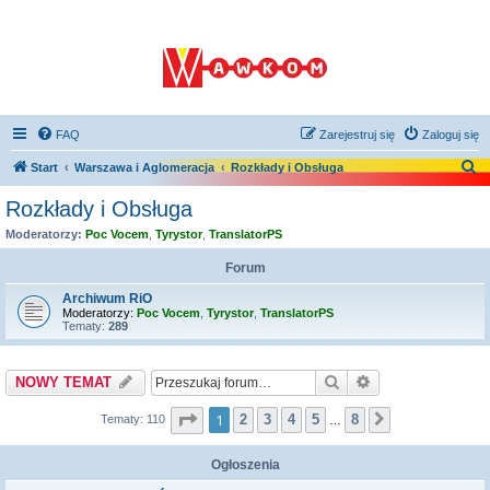
FAQ
Zarejestruj się
Zaloguj się
S
Start
Warszawa i Aglomeracja
Rozkłady i Obsługa
z
Rozkłady i Obsługa
u
Moderatorzy:
Poc Vocem
,
Tyrystor
,
TranslatorPS
k
Forum
a
Archiwum RiO
j
Moderatorzy:
Poc Vocem
,
Tyrystor
,
TranslatorPS
Tematy:
289
Szukaj
Wyszukiwanie z
NOWY TEMAT
Strona
1
z
8
1
2
3
4
5
8
Tematy: 110
Następna
…
Ogłoszenia