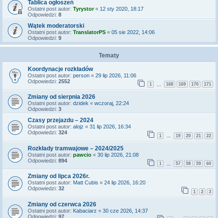
Tablica ogłoszeń
Ostatni post autor:
Tyrystor
«
12 sty 2020, 18:17
Odpowiedzi:
8
Wątek moderatorski
Ostatni post autor:
TranslatorPS
«
05 sie 2022, 14:06
Odpowiedzi:
9
Tematy
Koordynacje rozkładów
Ostatni post autor:
person
«
29 lip 2026, 11:06
Odpowiedzi:
2552
1
168
169
170
171
…
Zmiany od sierpnia 2026
Ostatni post autor:
dzidek
«
wczoraj, 22:24
Odpowiedzi:
3
Czasy przejazdu – 2024
Ostatni post autor:
alojz
«
31 lip 2026, 16:34
Odpowiedzi:
324
1
19
20
21
22
…
Rozkłady tramwajowe – 2024/2025
Ostatni post autor:
pawcio
«
30 lip 2026, 21:08
Odpowiedzi:
894
1
57
58
59
60
…
Zmiany od lipca 2026r.
Ostatni post autor:
Matt Cubis
«
24 lip 2026, 16:20
Odpowiedzi:
32
1
2
3
Zmiany od czerwca 2026
Ostatni post autor:
Kabaciarz
«
30 cze 2026, 14:37
Odpowiedzi:
97