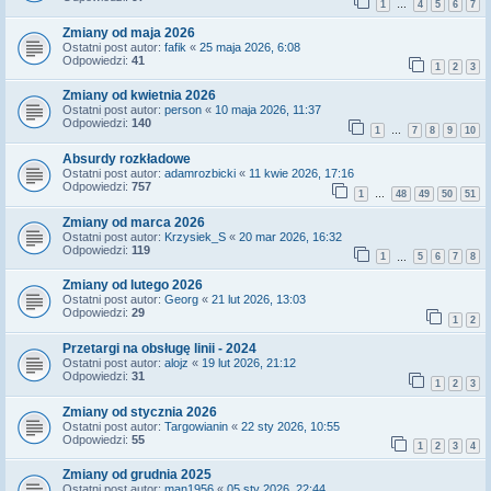
1
4
5
6
7
…
Zmiany od maja 2026
Ostatni post autor:
fafik
«
25 maja 2026, 6:08
Odpowiedzi:
41
1
2
3
Zmiany od kwietnia 2026
Ostatni post autor:
person
«
10 maja 2026, 11:37
Odpowiedzi:
140
1
7
8
9
10
…
Absurdy rozkładowe
Ostatni post autor:
adamrozbicki
«
11 kwie 2026, 17:16
Odpowiedzi:
757
1
48
49
50
51
…
Zmiany od marca 2026
Ostatni post autor:
Krzysiek_S
«
20 mar 2026, 16:32
Odpowiedzi:
119
1
5
6
7
8
…
Zmiany od lutego 2026
Ostatni post autor:
Georg
«
21 lut 2026, 13:03
Odpowiedzi:
29
1
2
Przetargi na obsługę linii - 2024
Ostatni post autor:
alojz
«
19 lut 2026, 21:12
Odpowiedzi:
31
1
2
3
Zmiany od stycznia 2026
Ostatni post autor:
Targowianin
«
22 sty 2026, 10:55
Odpowiedzi:
55
1
2
3
4
Zmiany od grudnia 2025
Ostatni post autor:
man1956
«
05 sty 2026, 22:44