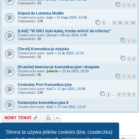
Odpowiedzi:
33
1
2
3
Dojazd do Lotniska Modlin
Ostatni post autor:
kajo
«
14 maja 2024, 12:58
Odpowiedzi:
178
1
9
10
11
12
…
[Łódź] "W 2001 było lepiej, trzeba wrócić do reformy"
Ostatni post autor:
person
«
09 sty 2024, 9:48
Odpowiedzi:
20
1
2
[Toruń] Komunikacja miejska
Ostatni post autor:
ashir
«
11 lip 2023, 12:15
Odpowiedzi:
15
1
2
[Kraków] Inwestycje komunikacyjne i drogowe
Ostatni post autor:
pawcio
«
25 lut 2023, 19:29
Odpowiedzi:
35
1
2
3
Centralny Port Komunikacyjny
Ostatni post autor:
KwZ
«
17 gru 2021, 14:09
Odpowiedzi:
134
1
6
7
8
9
…
Fantastyka komunikacyjna II
Ostatni post autor:
KwZ
«
27 cze 2021, 21:07
NOWY TEMAT
1
2
3
4
Tematy: 58
Następna
Strona ta używa plików cookies (tzw. ciasteczka)
Przejdź do