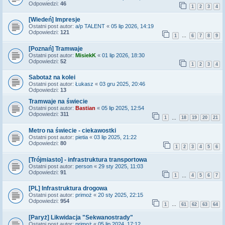
Odpowiedzi:
46
1
2
3
4
[Wiedeń] Impresje
Ostatni post autor:
a/p TALENT
«
05 lip 2026, 14:19
Odpowiedzi:
121
1
6
7
8
9
…
[Poznań] Tramwaje
Ostatni post autor:
MisiekK
«
01 lip 2026, 18:30
Odpowiedzi:
52
1
2
3
4
Sabotaż na kolei
Ostatni post autor:
Łukasz
«
03 gru 2025, 20:46
Odpowiedzi:
13
Tramwaje na świecie
Ostatni post autor:
Bastian
«
05 lip 2025, 12:54
Odpowiedzi:
311
1
18
19
20
21
…
Metro na świecie - ciekawostki
Ostatni post autor:
pietia
«
03 lip 2025, 21:22
Odpowiedzi:
80
1
2
3
4
5
6
[Trójmiasto] - infrastruktura transportowa
Ostatni post autor:
person
«
29 sty 2025, 11:03
Odpowiedzi:
91
1
4
5
6
7
…
[PL] Infrastruktura drogowa
Ostatni post autor:
primoż
«
20 sty 2025, 22:15
Odpowiedzi:
954
1
61
62
63
64
…
[Paryż] Likwidacja "Sekwanostrady"
Ostatni post autor:
primoż
«
05 lip 2024, 17:12