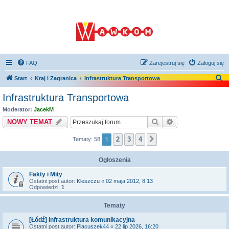
FAQ
Zarejestruj się
Zaloguj się
S
Start
Kraj i Zagranica
Infrastruktura Transportowa
z
Infrastruktura Transportowa
u
Moderator:
JacekM
k
Szukaj
Wyszukiwanie z
NOWY TEMAT
a
1
2
3
4
Tematy: 58
Następna
j
Ogłoszenia
Fakty i Mity
Ostatni post autor:
Kleszczu
«
02 maja 2012, 8:13
Odpowiedzi:
1
Tematy
[Łódź] Infrastruktura komunikacyjna
Ostatni post autor:
Placuszek44
«
22 lip 2026, 16:20