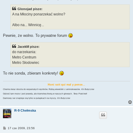
Glonojad pisze:
A na Młociny ponarzekać wolno?
Albo na... Winnicę...
Pewnie, że wolno. To prywatne forum
JacekM pisze:
do narzekania:
Metro Centrum
Metro Słodowiec
To nie sonda, zbieram konkrety!
Honi soit qui mal y pense...
Chemia teraz doszła do wspaniałych wyników. Robią wiewiórki z aminokwasów.
Kir Bułyczow
Gdzieś tam może i jest prawda, ale kłamstwa tkwią w naszych głowach.
Terry Pratchett
Darmowy ser znajduje się tylko w pułapkach na myszy.
Kir Bułyczow
R-9 Chełmska
P
17 cze 2009, 23:56
o