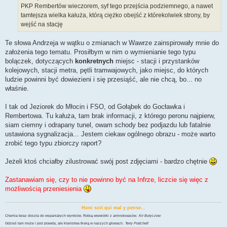
PKP Rembertów wieczorem, syf tego przejścia podziemnego, a nawet
tamtejsza wielka kałuża, którą ciężko obejść z którekolwiek strony, by
wejść na stację
Te słowa Andrzeja w wątku o zmianach w Wawrze zainspirowały mnie do
założenia tego tematu. Prosiłbym w nim o wymienianie tego typu
bolączek, dotyczących
konkretnych
miejsc - stacji i przystanków
kolejowych, stacji metra, pętli tramwajowych, jako miejsc, do których
ludzie powinni być dowiezieni i się przesiąść, ale nie chcą, bo... no
właśnie.
I tak od Jeziorek do Młocin i FSO, od Gołąbek do Gocławka i
Rembertowa. Tu kałuża, tam brak informacji, z którego peronu najpierw,
siam ciemny i odrapany tunel, owam schody bez podjazdu lub fatalnie
ustawiona sygnalizacja... Jestem ciekaw ogólnego obrazu - może warto
zrobić tego typu zbiorczy raport?
Jeżeli ktoś chciałby zilustrować swój post zdjęciami - bardzo chętnie
Zastanawiam się, czy to nie powinno być na Infrze, liczcie się więc z
możliwością przeniesienia
Honi soit qui mal y pense...
Chemia teraz doszła do wspaniałych wyników. Robią wiewiórki z aminokwasów.
Kir Bułyczow
Gdzieś tam może i jest prawda, ale kłamstwa tkwią w naszych głowach.
Terry Pratchett