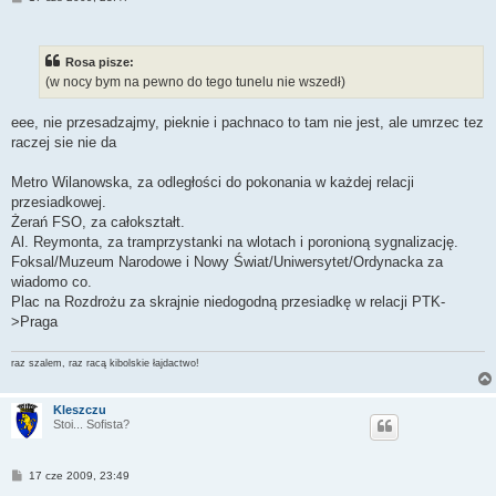
o
s
t
Rosa pisze:
(w nocy bym na pewno do tego tunelu nie wszedł)
eee, nie przesadzajmy, pieknie i pachnaco to tam nie jest, ale umrzec tez
raczej sie nie da
Metro Wilanowska, za odległości do pokonania w każdej relacji
przesiadkowej.
Żerań FSO, za całokształt.
Al. Reymonta, za tramprzystanki na wlotach i poronioną sygnalizację.
Foksal/Muzeum Narodowe i Nowy Świat/Uniwersytet/Ordynacka za
wiadomo co.
Plac na Rozdrożu za skrajnie niedogodną przesiadkę w relacji PTK-
>Praga
raz szalem, raz racą kibolskie łajdactwo!
Kleszczu
Stoi... Sofista?
P
17 cze 2009, 23:49
o