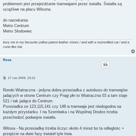
problemem jest przejeżdżanie tramwajami przez światła. Światła są
uciążliwe na placu Wilsona.
do narzekania:
Metro Centrum
Metro Słodowiec
bury me in my favourite yellow patent leather shoes / and with a mummified cat / and a
cone-like hat.
Rosa
P
17 cze 2009, 23:21
o
s
t
Rondo Wiatraczna - jedyna dobra przesiadka z autobusu do tramwajów
jadących w strone Centrum czy Pragi płn to Wiatraczna 03 a tam staje
521 i tak jadące do Centrum.
Przesiadka ze 123,115,141 czy 148 w tramwaje jest niedogodna na
każdym przystanku. I na Szembeka i na Wspólnej Drodze trzeba
przechodzić podwojne swiatła.
Witosa - Na przesiadkę trzeba liczyc okolo 4 minut bo ta odleglośc +
przejście na dwie fazy świateł tyle trwa.