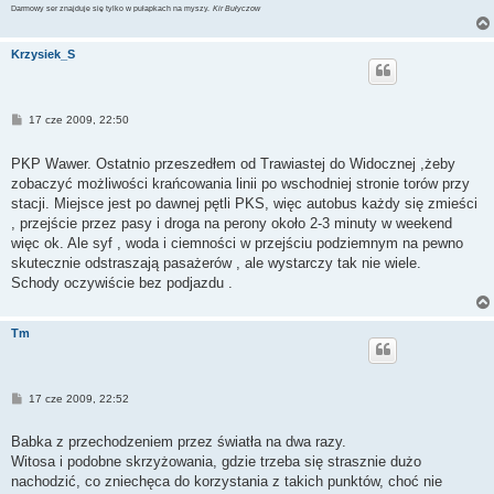
Darmowy ser znajduje się tylko w pułapkach na myszy.
Kir Bułyczow
Krzysiek_S
P
17 cze 2009, 22:50
o
s
t
PKP Wawer. Ostatnio przeszedłem od Trawiastej do Widocznej ,żeby
zobaczyć możliwości krańcowania linii po wschodniej stronie torów przy
stacji. Miejsce jest po dawnej pętli PKS, więc autobus każdy się zmieści
, przejście przez pasy i droga na perony około 2-3 minuty w weekend
więc ok. Ale syf , woda i ciemności w przejściu podziemnym na pewno
skutecznie odstraszają pasażerów , ale wystarczy tak nie wiele.
Schody oczywiście bez podjazdu .
Tm
P
17 cze 2009, 22:52
o
s
t
Babka z przechodzeniem przez światła na dwa razy.
Witosa i podobne skrzyżowania, gdzie trzeba się strasznie dużo
nachodzić, co zniechęca do korzystania z takich punktów, choć nie