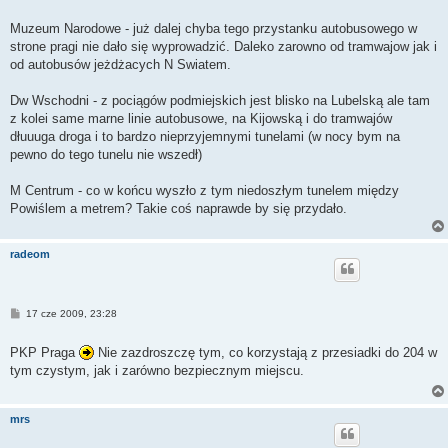
Muzeum Narodowe - już dalej chyba tego przystanku autobusowego w
strone pragi nie dało się wyprowadzić. Daleko zarowno od tramwajow jak i
od autobusów jeżdżacych N Swiatem.
Dw Wschodni - z pociągów podmiejskich jest blisko na Lubelską ale tam
z kolei same marne linie autobusowe, na Kijowską i do tramwajów
dłuuuga droga i to bardzo nieprzyjemnymi tunelami (w nocy bym na
pewno do tego tunelu nie wszedł)
M Centrum - co w końcu wyszło z tym niedoszłym tunelem między
Powiślem a metrem? Takie coś naprawde by się przydało.
radeom
P
17 cze 2009, 23:28
o
s
t
PKP Praga
Nie zazdroszczę tym, co korzystają z przesiadki do 204 w
tym czystym, jak i zarówno bezpiecznym miejscu.
mrs