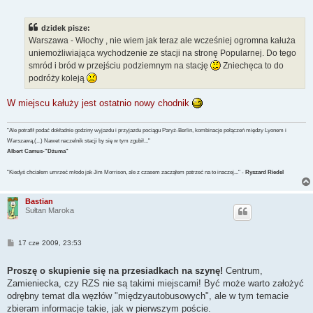
s
t
dzidek pisze:
Warszawa - Włochy , nie wiem jak teraz ale wcześniej ogromna kałuża
uniemożliwiająca wychodzenie ze stacji na stronę Popularnej. Do tego
smród i bród w przejściu podziemnym na stację
Zniechęca to do
podróży koleją
W miejscu kałuży jest ostatnio nowy chodnik
"Ale potrafił podać dokładnie godziny wyjazdu i przyjazdu pociągu Paryż-Berlin, kombinacje połączeń między Lyonem i
Warszawą.(...) Nawet naczelnik stacji by się w tym zgubił..."
Albert Camus-"Dżuma"
"Kiedyś chciałem umrzeć młodo jak Jim Morrison, ale z czasem zacząłem patrzeć na to inaczej..." -
Ryszard Riedel
Bastian
Sułtan Maroka
P
17 cze 2009, 23:53
o
s
t
Proszę o skupienie się na przesiadkach na szynę!
Centrum,
Zamieniecka, czy RZS nie są takimi miejscami! Być może warto założyć
odrębny temat dla węzłów "międzyautobusowych", ale w tym temacie
zbieram informacje takie, jak w pierwszym poście.