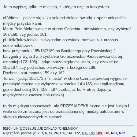
s
t
Ja to wypiszę tylko te miejsca, z których często korzystam:
al.Witosa - palące się kilka sekund zielone światło + spore odległości
między przystankami.
Metro Pole Mokotowskie w stronę Gagarina - nie wiadomo, czy wybierać
167/168, czy jednak 301.
pl.Unii/Rakowiecka - niewygodne przesiadki tramwaj <-> autobus
dolnomokotowski
brak przystanku 185/187/189 na Bonifacego przy Powsińskiej (i
karygodny wyjazd z przystanku Goraszewska->Górczewska dla tej
ostatniej+172+108) - jadąc tamże nigdy nie wiem, czy czekać na
185/187, czy podjechać pierwszym z brzegu do 189.
Rozbrat - rzut monetą 159 czy 162
Torwar - jadąc 155/171 z "miasta" w stronę Czerniakowskiej wygodnie
przesiąść można się wyłącznie w rzadkie 141/185, do Legii-stadionu,
gdzie dochodzą 107, 159 i 187 trzeba już konkretnie dojść (w
międzyczasie zawsze coś ucieka)
to do międzyautobusowych, ale PRZESIADEK!! szyna nie jest święta i
wiele osób zmuszona jest do przesiadania się między autobusami w
skrajnie niewygodnych miejscach.
5290
- LINIĘ OBSŁUGUJE ZAKŁAD "CHEŁMSKA"
Najczęściej podróżuję:
2, 3, 6, 17, 26, 136, 141, 172,
186
,
188
,
509
, 518
,
N01, N32