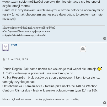
wyobrażam sobie możliwości poprawy (to niestety tyczy sie tez sporej
części stacji metra).
Centrum z przystankami autobusowymi w stronę północną oddalonymi od
reszty (choć jak obecne zmiany jeszcze dalej pójdą, to problem sam sie
rozwiąże).
აბგდევზთიკლმნოპჟრსტუფქღყშჩცძწჭხჯჰ
абвгґдеєжзиіїйклмнопрстуфхцчшщюяь
ابتثجحخدذرزسشصضطظعغفقكلمنهويةى
TGM
P
17 cze 2009, 22:55
o
s
t
Rondo Degola. Jak sama nazwa nie wskazuje taki węzeł nie istnieje
.
KP/WZ - odsunięcie przystanku nie wiadomo po co.
Pl. Na Rozdrożu - brak pasów po stronie północnej. I tak nie da się już
tamtędy szybko jechać.
Ostrobramska i Zamieniecka - fatalna przesiadka ze 148 na Wschód.
Centrum Olimpijskie - brak w kierunku południowym typu 114 na 185.
Miasto piętnastominutowe - czekaj piętnaście minut na przesiadkę.