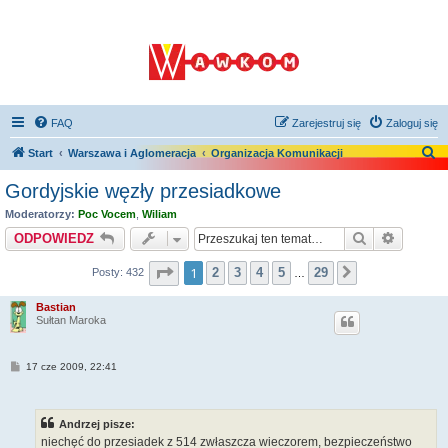
FAQ
Zarejestruj się
Zaloguj się
S
Start
Warszawa i Aglomeracja
Organizacja Komunikacji
z
Gordyjskie węzły przesiadkowe
u
Moderatorzy:
Poc Vocem
,
Wiliam
k
Szukaj
Wyszuki
ODPOWIEDZ
a
Strona
1
z
29
1
2
3
4
5
29
Posty: 432
Następna
j
…
Bastian
Sułtan Maroka
P
17 cze 2009, 22:41
o
s
t
Andrzej pisze:
niechęć do przesiadek z 514 zwłaszcza wieczorem, bezpieczeństwo