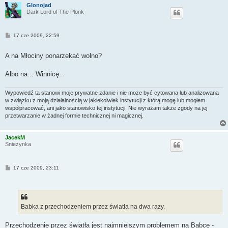
Glonojad
Dark Lord of The Plonk
P
17 cze 2009, 22:59
o
s
t
A na Młociny ponarzekać wolno?
Albo na... Winnicę...
Wypowiedź ta stanowi moje prywatne zdanie i nie może być cytowana lub analizowana
w związku z moją działalnością w jakiekolwiek instytucji z którą mogę lub mogłem
współpracować, ani jako stanowisko tej instytucji. Nie wyrażam także zgody na jej
przetwarzanie w żadnej formie technicznej ni magicznej.
JacekM
Śnieżynka
P
17 cze 2009, 23:11
o
s
t
Babka z przechodzeniem przez światła na dwa razy.
Przechodzenie przez światła jest najmniejszym problemem na Babce -