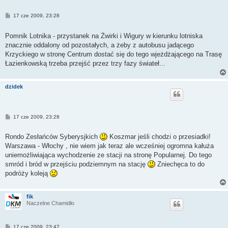
P
17 cze 2009, 23:28
o
s
t
Pomnik Lotnika - przystanek na Żwirki i Wigury w kierunku lotniska
znacznie oddalony od pozostałych, a żeby z autobusu jadącego
Krzyckiego w stronę Centrum dostać się do tego wjeżdżającego na Trasę
Łazienkowską trzeba przejść przez trzy fazy świateł...
dzidek
P
17 cze 2009, 23:28
o
s
t
Rondo Zesłańców Syberysjkich
Koszmar jeśli chodzi o przesiadki!
Warszawa - Włochy , nie wiem jak teraz ale wcześniej ogromna kałuża
uniemożliwiająca wychodzenie ze stacji na stronę Popularnej. Do tego
smród i bród w przejściu podziemnym na stację
Zniechęca to do
podróży koleją
fik
Naczelne Chamidło
P
17 cze 2009, 23:47