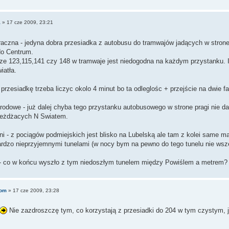
a
»
17 cze 2009, 23:21
aczna - jedyna dobra przesiadka z autobusu do tramwajów jadących w strone 
do Centrum.
ze 123,115,141 czy 148 w tramwaje jest niedogodna na każdym przystanku. 
iatła.
przesiadkę trzeba liczyc okolo 4 minut bo ta odleglośc + przejście na dwie faz
dowe - już dalej chyba tego przystanku autobusowego w strone pragi nie da
jeżdżacych N Swiatem.
 - z pociągów podmiejskich jest blisko na Lubelską ale tam z kolei same ma
bardzo nieprzyjemnymi tunelami (w nocy bym na pewno do tego tunelu nie wsz
 co w końcu wyszło z tym niedoszłym tunelem między Powiślem a metrem? T
eom
»
17 cze 2009, 23:28
Nie zazdroszczę tym, co korzystają z przesiadki do 204 w tym czystym, 