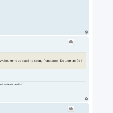
N
a
g
ó
r
ę
ychodzenie ze stacji na stronę Popularnej. Do tego smród i
ji by się w tym zgubił..."
N
a
g
ó
r