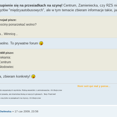
kupienie się na przesiadkach na szynę!
Centrum, Zamieniecka, czy RZS nie
ęzłów "międzyautobusowych", ale w tym temacie zbieram informacje takie, j
nojad pisze:
łociny ponarzekać wolno?
... Winnicę...
wolno. To prywatne forum
ekM pisze:
zekania:
Centrum
Słodowiec
a, zbieram konkrety!
Honi soit qui mal y pense...
 do wspaniałych wyników. Robią wiewiórki z aminokwasów.
Kir Bułyczow
st prawda, ale kłamstwa tkwią w naszych głowach.
Terry Pratchett
 się tylko w pułapkach na myszy.
Kir Bułyczow
Chełmska
»
17 cze 2009, 23:56