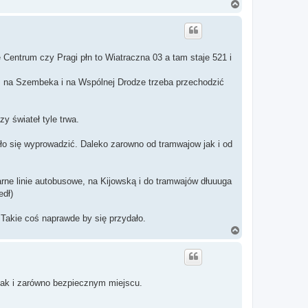
N
a
g
ó
r
ę
Centrum czy Pragi płn to Wiatraczna 03 a tam staje 521 i
I na Szembeka i na Wspólnej Drodze trzeba przechodzić
y świateł tyle trwa.
ło się wyprowadzić. Daleko zarowno od tramwajow jak i od
rne linie autobusowe, na Kijowską i do tramwajów dłuuuga
edł)
akie coś naprawde by się przydało.
N
a
g
ó
r
ę
jak i zarówno bezpiecznym miejscu.