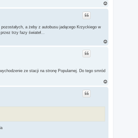
N
a
g
ó
r
ę
od pozostałych, a żeby z autobusu jadącego Krzyckiego w
rzez trzy fazy świateł...
N
a
g
ó
r
ę
wychodzenie ze stacji na stronę Popularnej. Do tego smród
N
a
g
ó
r
ę
da