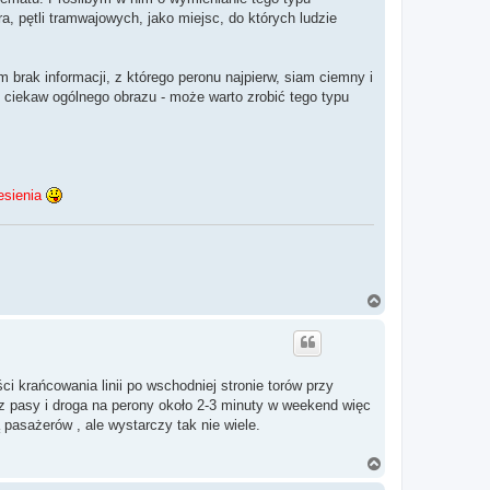
ra, pętli tramwajowych, jako miejsc, do których ludzie
 brak informacji, z którego peronu najpierw, siam ciemny i
 ciekaw ogólnego obrazu - może warto zrobić tego typu
iesienia
N
a
g
ó
r
ę
krańcowania linii po wschodniej stronie torów przy
zez pasy i droga na perony około 2-3 minuty w weekend więc
pasażerów , ale wystarczy tak nie wiele.
N
a