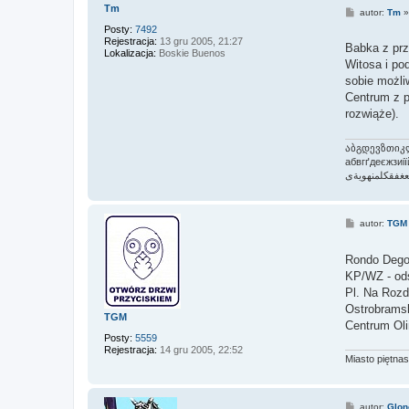
Tm
P
autor:
Tm
o
Posty:
7492
s
Rejestracja:
13 gru 2005, 21:27
t
Babka z prz
Lokalizacja:
Boskie Buenos
Witosa i po
sobie możliw
Centrum z p
rozwiąże).
აბგდევზთიკ
абвгґдеєжзи
فقكلمنهويةى
P
autor:
TGM
o
s
t
Rondo Degol
KP/WZ - ods
Pl. Na Rozd
Ostrobramsk
TGM
Centrum Oli
Posty:
5559
Rejestracja:
14 gru 2005, 22:52
Miasto piętnas
P
autor:
Glon