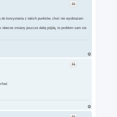
g
ó
r
ę
a do korzystania z takich punktów, choć nie wyobrażam
 obecne zmiany jeszcze dalej pójdą, to problem sam sie
N
a
g
ó
r
ę
echać.
N
a
g