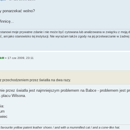
y ponarzekać wolno?
innicę...
stanowi moje prywatne zdanie i nie może być cytowana lub analizowana w związku z moją dzi
 ani jako stanowisko tej instytucji. Nie wyrażam także zgody na jej przetwarzanie w żadnej 
ekM
»
17 cze 2009, 23:11
z przechodzeniem przez światła na dwa razy.
ie przez światła jest najmniejszym problemem na Babce - problemem jest pr
a placu Wilsona.
ia:
rum
owiec
favourite yellow patent leather shoes / and with a mummified cat / and a cone-like hat.