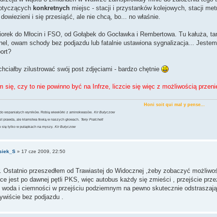
dotyczących
konkretnych
miejsc - stacji i przystanków kolejowych, stacji met
dowiezieni i się przesiąść, ale nie chcą, bo... no właśnie.
ziorek do Młocin i FSO, od Gołąbek do Gocławka i Rembertowa. Tu kałuża, tam
nel, owam schody bez podjazdu lub fatalnie ustawiona sygnalizacja... Jestem
ort?
chciałby zilustrować swój post zdjęciami - bardzo chętnie
 się, czy to nie powinno być na Infrze, liczcie się więc z możliwością przen
Honi soit qui mal y pense...
 do wspaniałych wyników. Robią wiewiórki z aminokwasów.
Kir Bułyczow
st prawda, ale kłamstwa tkwią w naszych głowach.
Terry Pratchett
 się tylko w pułapkach na myszy.
Kir Bułyczow
siek_S
»
17 cze 2009, 22:50
Ostatnio przeszedłem od Trawiastej do Widocznej ,żeby zobaczyć możliwości 
jsce jest po dawnej pętli PKS, więc autobus każdy się zmieści , przejście pr
 , woda i ciemności w przejściu podziemnym na pewno skutecznie odstraszają 
wiście bez podjazdu .