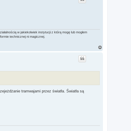
ó
r
ę
ałalnością w jakiekolwiek instytucji z którą mogę lub mogłem
formie technicznej ni magicznej.
N
a
g
ó
r
ę
zejeżdżanie tramwajami przez światła. Światła są