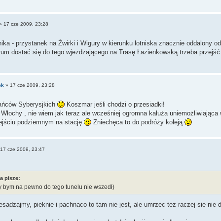
»
17 cze 2009, 23:28
ika - przystanek na Żwirki i Wigury w kierunku lotniska znacznie oddalony 
rum dostać się do tego wjeżdżającego na Trasę Łazienkowską trzeba przejść p
ek
»
17 cze 2009, 23:28
ańców Syberysjkich
Koszmar jeśli chodzi o przesiadki!
Włochy , nie wiem jak teraz ale wcześniej ogromna kałuża uniemożliwiająca 
zejściu podziemnym na stację
Zniechęca to do podróży koleją
17 cze 2009, 23:47
a pisze:
y bym na pewno do tego tunelu nie wszedł)
esadzajmy, pieknie i pachnaco to tam nie jest, ale umrzec tez raczej sie nie 