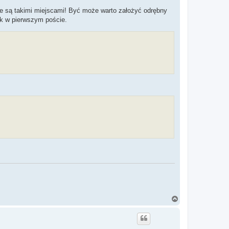
ę
 są takimi miejscami! Być może warto założyć odrębny
ak w pierwszym poście.
N
a
g
ó
r