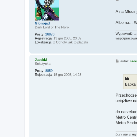
o
s
t
A na Młocin
Albo na... W
Glonojad
Dark Lord of The Plonk
Wypowiedź ta 
Posty:
26876
Rejestracja:
13 gru 2005, 23:39
współpracować,
Lokalizacja:
z Ochoty, jak to płaczki
JacekM
P
autor:
Jac
Śnieżynka
o
s
Posty:
8859
t
Rejestracja:
15 gru 2005, 14:23
Babka 
Przechodzen
uciążliwe n
do narzekan
Metro Cent
Metro Słod
bury me in my 