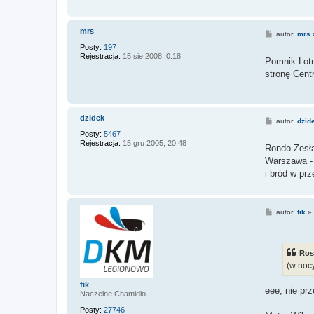
mrs
P
autor:
mrs
o
Posty:
197
s
Rejestracja:
15 sie 2008, 0:18
t
Pomnik Lotn
stronę Cent
dzidek
P
autor:
dzid
o
Posty:
5467
s
Rejestracja:
15 gru 2005, 20:48
t
Rondo Zesł
Warszawa - 
i bród w pr
P
autor:
fik
»
o
s
t
Ros
(w noc
fik
eee, nie prz
Naczelne Chamidło
Posty:
27746