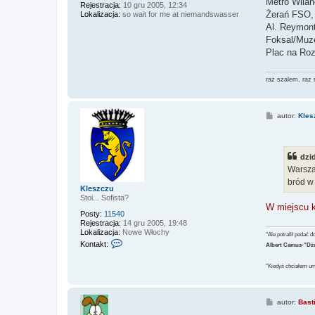
Metro Wilan
Rejestracja:
10 gru 2005, 12:34
Żerań FSO, 
Lokalizacja:
so wait for me at niemandswasser
Al. Reymont
Foksal/Muz
Plac na Roz
raz szalem, raz 
P
autor:
Kles
o
s
t
dzi
Warsza
bród w
Kleszczu
Stoi... Sofista?
W miejscu k
Posty:
11540
Rejestracja:
14 gru 2005, 19:48
Lokalizacja:
Nowe Włochy
"Ale potrafił podać 
S
Kontakt:
Albert Camus-"D
k
o
"Kiedyś chciałem umr
n
t
a
k
P
autor:
Bast
t
o
u