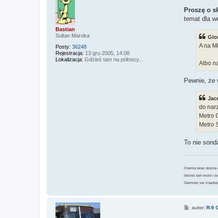
s
j
t
Proszę o s
s
i
temat dla w
ę
Bastian
z
Sułtan Maroka
Glo
K
l
A na M
Posty:
36248
e
Rejestracja:
13 gru 2005, 14:08
s
Lokalizacja:
Gdzieś tam na północy...
z
Albo na
c
z
Pewnie, że 
u
Jac
do nar
Metro 
Metro 
To nie sond
Chemia teraz doszła
Gdzieś tam może i je
Darmowy ser znajduje
P
autor:
R-9 
o