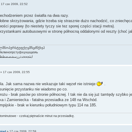
»
17 cze 2009, 22:52
echodzeniem przez światła na dwa razy.
dobne skrzyżowania, gdzie trzeba się strasznie dużo nachodzić, co zniechęc
ości poprawy (to niestety tyczy sie tez sporej części stacji metra).
rzystankami autobusowymi w stronę północną oddalonymi od reszty (choć jak
ლმნოპჟრსტუფქღყშჩცძწჭხჯჰ
іїйклмнопрстуфхцчшщюяь
ابتثجحخدذرزسشصضطظعغ
»
17 cze 2009, 22:55
a. Jak sama nazwa nie wskazuje taki węzeł nie istnieje
.
unięcie przystanku nie wiadomo po co.
rożu - brak pasów po stronie północnej. I tak nie da się już tamtędy szybko j
a i Zamieniecka - fatalna przesiadka ze 148 na Wschód.
mpijskie - brak w kierunku południowym typu 114 na 185.
tominutowe - czekaj piętnaście minut na przesiadkę.
ojad
»
17 cze 2009, 22:59