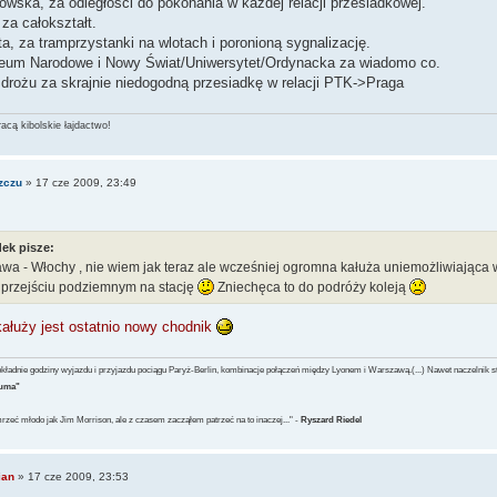
owska, za odległości do pokonania w każdej relacji przesiadkowej.
za całokształt.
a, za tramprzystanki na wlotach i poronioną sygnalizację.
eum Narodowe i Nowy Świat/Uniwersytet/Ordynacka za wiadomo co.
drożu za skrajnie niedogodną przesiadkę w relacji PTK->Praga
racą kibolskie łajdactwo!
zczu
»
17 cze 2009, 23:49
dek pisze:
wa - Włochy , nie wiem jak teraz ale wcześniej ogromna kałuża uniemożliwiająca w
 przejściu podziemnym na stację
Zniechęca to do podróży koleją
ałuży jest ostatnio nowy chodnik
dokładnie godziny wyjazdu i przyjazdu pociągu Paryż-Berlin, kombinacje połączeń między Lyonem i Warszawą.(...) Nawet naczelnik stac
żuma"
zeć młodo jak Jim Morrison, ale z czasem zacząłem patrzeć na to inaczej..." -
Ryszard Riedel
ian
»
17 cze 2009, 23:53