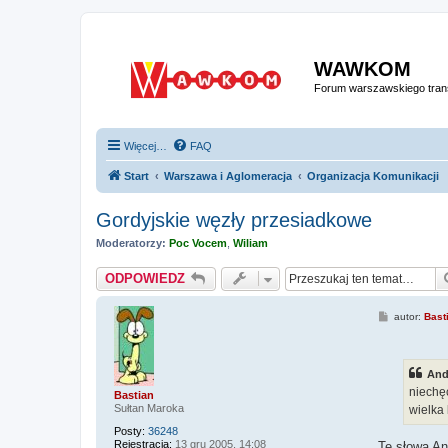
WAWKOM
Forum warszawskiego trans
Więcej…
FAQ
Start
Warszawa i Aglomeracja
Organizacja Komunikacji
Gordyjskie węzły przesiadkowe
Moderatorzy:
Poc Vocem
,
Wiliam
ODPOWIEDZ
P
autor:
Bast
o
s
t
And
niechę
Bastian
Sułtan Maroka
wielka 
Posty:
36248
Rejestracja:
13 gru 2005, 14:08
Te słowa An