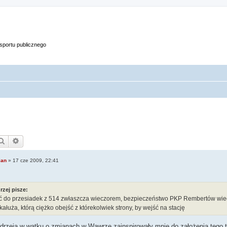
portu publicznego
Szukaj
Wyszukiwanie zaawansowane
ian
»
17 cze 2009, 22:41
rzej pisze:
ć do przesiadek z 514 zwłaszcza wieczorem, bezpieczeństwo PKP Rembertów wiecz
kałuża, którą ciężko obejść z którekolwiek strony, by wejść na stację
drzeja w wątku o zmianach w Wawrze zainspirowały mnie do założenia tego t