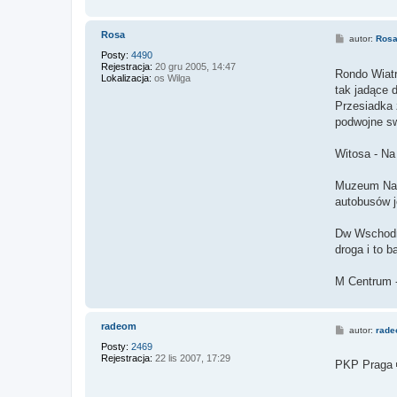
Rosa
P
autor:
Ros
o
Posty:
4490
s
Rejestracja:
20 gru 2005, 14:47
t
Rondo Wiatr
Lokalizacja:
os Wilga
tak jadące 
Przesiadka 
podwojne sw
Witosa - Na 
Muzeum Naro
autobusów 
Dw Wschodni
droga i to 
M Centrum -
radeom
P
autor:
rad
o
Posty:
2469
s
Rejestracja:
22 lis 2007, 17:29
t
PKP Praga