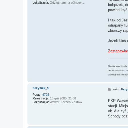
Lokalizacja:
Gdzieś tam na północy...
bolączek, 
powinni być 
I tak od Je
odrapany tu
zbiorczy rap
Jeżeli ktoś 
Zastanawiam
Chemia teraz doszła
Gdzieś tam może i je
Darmowy ser znajduje
Krzysiek_S
P
autor:
Krzy
o
Posty:
4725
s
Rejestracja:
15 gru 2005, 21:08
t
PKP Wawer. 
Lokalizacja:
Wawer-Zerzeń-Zastów
stacji. Mie
ok. Ale syf
Schody oczy